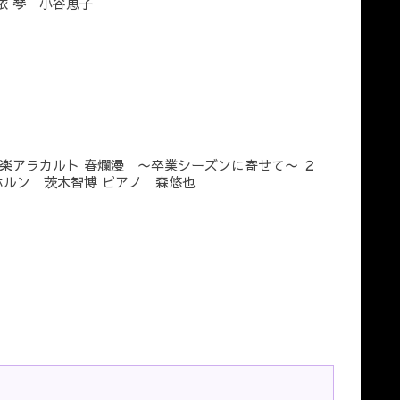
依 琴 小谷恵子
楽アラカルト 春爛漫 〜卒業シーズンに寄せて〜 ２
ホルン 茨木智博 ピアノ 森悠也