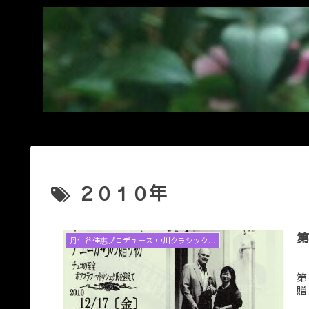
２０１０年
第
丹生谷佳惠プロデュース 中川クラシックコンサートと音楽アラカルト
第
贈