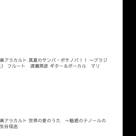
楽アラカルト 真夏のサンバ・ボサノバ！！ 〜ブラジ
） フルート 渡瀬英彦 ギター＆ボーカル マリ
楽アラカルト 世界の愛のうた 〜魅惑のテノールの
丹生谷佳惠