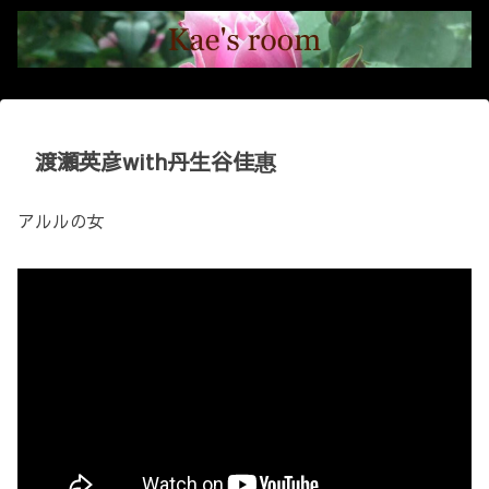
渡瀬英彦with丹生谷佳惠
アルルの女